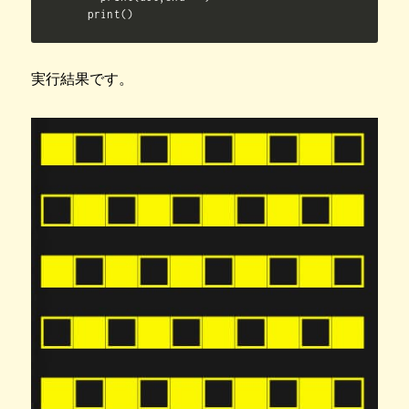
  print()  
実行結果です。