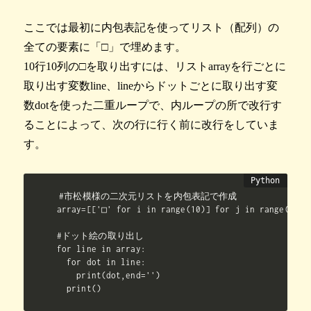
ここでは最初に内包表記を使ってリスト（配列）の
全ての要素に「□」で埋めます。
10行10列の□を取り出すには、リストarrayを行ごとに
取り出す変数line、lineからドットごとに取り出す変
数dotを使った二重ループで、内ループの所で改行す
ることによって、次の行に行く前に改行をしていま
す。
#市松模様の二次元リストを内包表記で作成

array=[['□' for i in range(10)] for j in range(10)]

#ドット絵の取り出し

for line in array:

  for dot in line:

    print(dot,end='')

  print()