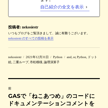
自己紹介の全文を表示
投稿者:
nekosiestr
いつもブログをご覧頂きまして、誠に有難うございます。
nekosiestr のすべての投稿を表示
投
投
カ
タ
nekosiestr
2021年12月31日
Python
and
,
or
,
Python
,
ドット
稿
稿
テ
グ
絵
,
二重ループ
,
市松模様
,
論理演算子
者
日
ゴ
:
リ
ー
投
前
稿
GASで「ねこあつめ」のコードに
前
の
ドキュメンテーションコメントを
ナ