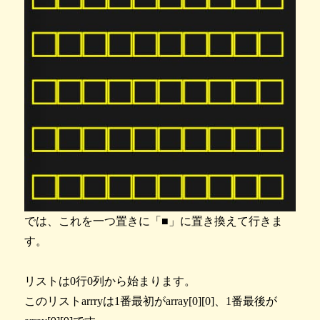
では、これを一つ置きに「■」に置き換えて行きま
す。
リストは0行0列から始まります。
このリストarrryは1番最初がarray[0][0]、1番最後が