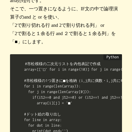
array[9][9]です。
そこで、一つ置きになるように、IF文の中で論理演
算子のand と or を使い、
「2で割り切れる行 and 2で割り切れる列」 or
「2で割ると１余る行 and ２で割ると１余る列」を
「■」にします。
#市松模様の二次元リストを内包表記で作成

array=[['□' for i in range(10)] for j in range(10)]

#市松模様の1つ置きに■を格納（i,j共に偶数・i,j共に奇数の
for i in range(len(array)):

  for j in range(len(array[0])):

    if(i%2==0 and j%2==0) or (i%2==1 and j%2==1):

      array[i][j] = '■'

#ドット絵の取り出し

for line in array:

  for dot in line:

    print(dot,end='')
