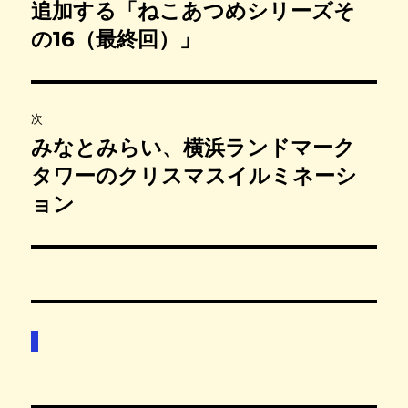
投
追加する「ねこあつめシリーズそ
ビ
稿
の16（最終回）」
:
ゲ
ー
次
シ
みなとみらい、横浜ランドマーク
次
の
タワーのクリスマスイルミネーシ
ョ
投
ョン
ン
稿
: