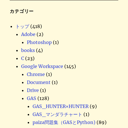
カテゴリー
トップ
(418)
Adobe
(2)
Photoshop
(1)
books
(4)
C
(23)
Google Workspace
(145)
Chrome
(1)
Document
(1)
Drive
(1)
GAS
(128)
GAS_HUNTER×HUNTER
(9)
GAS_マンダラチャート
(1)
paiza問題集（GASとPython)
(89)