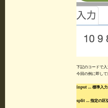
下記のコードで入
今回の例に即して
input … 標
split … 指