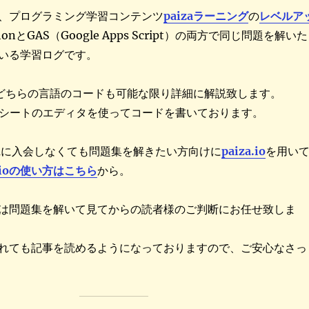
、プログラミング学習コンテンツ
paizaラーニング
の
レベルア
honとGAS（Google Apps Script）の両方で同じ問題を解いた
いる学習ログです。
ASのどちらの言語のコードも可能な限り詳細に解説致します。
ドシートのエディタを使ってコードを書いております。
aizaに入会しなくても問題集を解きたい方向けに
paiza.io
を用い
a.ioの使い方はこちら
から。
は問題集を解いて見てからの読者様のご判断にお任せ致しま
れても記事を読めるようになっておりますので、ご安心なさっ