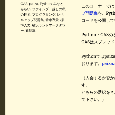
ゴ
タ
GAS
,
paiza
,
Python
,
みなと
このコーナーでは
リ
グ
みらい
,
ファインダー越しの私
ー
プ問題集
を、Pyt
の世界
,
プログラミング
,
レベ
ルアップ問題集
,
俯瞰夜景
,
標
コードを公開して
準入力
,
横浜ランドマークタワ
ー
,
観覧車
Python・G
GASはスプレッ
Pythonではp
おります。
paiz
（入会するか否か
す。
どちらの選択をさ
て下さい。）