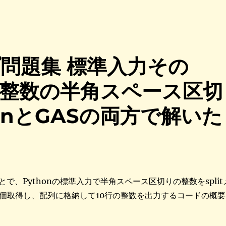
ップ問題集 標準入力その
0 個の整数の半角スペース区切
onとGASの両方で解いた
で、Pythonの標準入力で半角スペース区切りの整数をsplit
0個取得し、配列に格納して10行の整数を出力するコードの概要