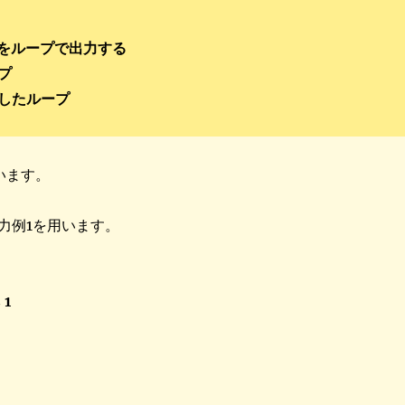
トをループで出力する
プ
したループ
表記
います。
力例1を用います。
 1