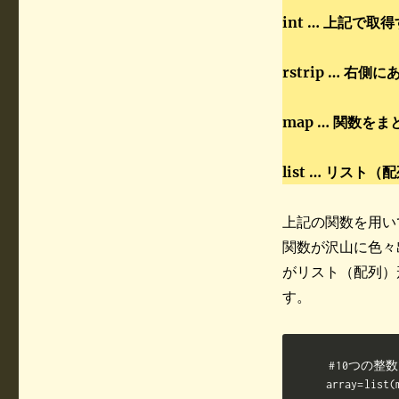
int … 上記で
rstrip … 右
map … 関数を
list … リスト
上記の関数を用い
関数が沢山に色々
がリスト（配列）形
す。
#10つの
array=list(