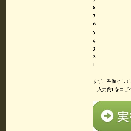
8
7
6
5
4
3
2
1
まず、準備として、
（入力例1 をコ