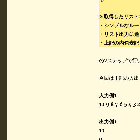
2:取得したリス
・シンプルなルー
・リスト出力に適
・上記の内包
の2ステップで行
今回は下記の入出
入力例1
10 9 8 7 6 5 4 3 2
出力例1
10
9