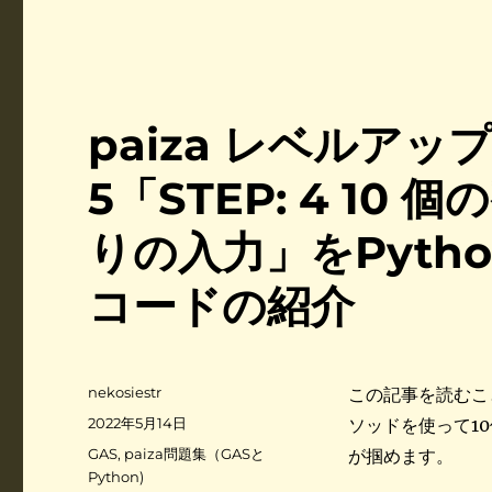
paiza レベルア
5「STEP: 4 1
りの入力」をPyth
コードの紹介
投
nekosiestr
この記事を読むこと
稿
投
2022年5月14日
ソッドを使って1
者
稿
カ
GAS
,
paiza問題集（GASと
が掴めます。
日
テ
Python)
: