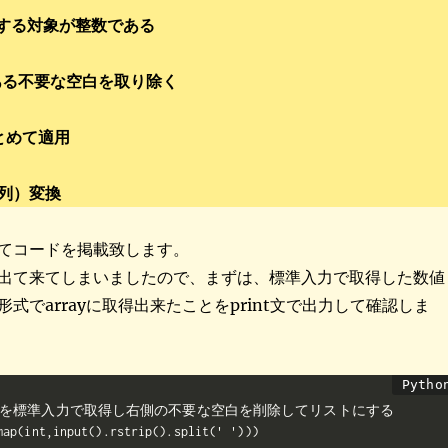
取得する対象が整数である
側にある不要な空白を取り除く
まとめて適用
（配列）変換
てコードを掲載致します。
出て来てしまいましたので、まずは、標準入力で取得した数値
式でarrayに取得出来たことをprint文で出力して確認しま
整数を標準入力で取得し右側の不要な空白を削除してリストにする

map(int,input().rstrip().split(' ')))
