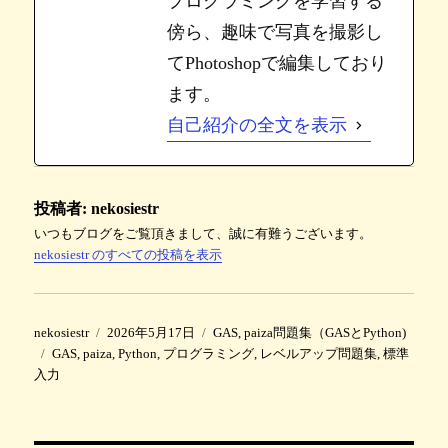
プログラミングを学習する
傍ら、趣味で写真を撮影し
てPhotoshopで編集しており
ます。
自己紹介の全文を表示
投稿者:
nekosiestr
いつもブログをご覧頂きまして、誠に有難うございます。
nekosiestr のすべての投稿を表示
投
投
カ
nekosiestr
2026年5月17日
GAS
,
paiza問題集（GASとPython)
稿
タ
稿
テ
GAS
,
paiza
,
Python
,
プログラミング
,
レベルアップ問題集
,
標準
者
グ
日
ゴ
入力
:
リ
ー