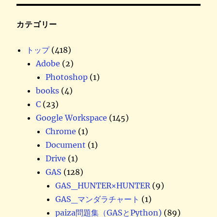
カテゴリー
トップ
(418)
Adobe
(2)
Photoshop
(1)
books
(4)
C
(23)
Google Workspace
(145)
Chrome
(1)
Document
(1)
Drive
(1)
GAS
(128)
GAS_HUNTER×HUNTER
(9)
GAS_マンダラチャート
(1)
paiza問題集（GASとPython)
(89)