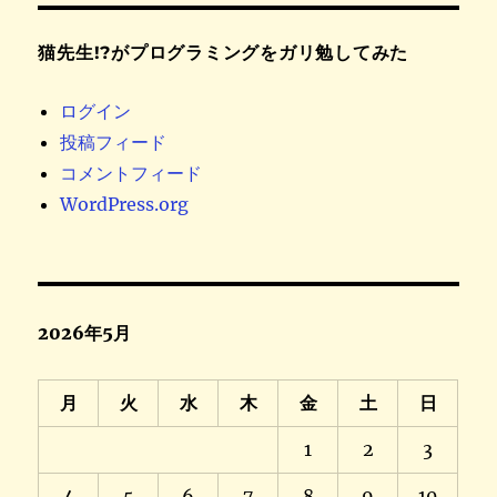
猫先生!?がプログラミングをガリ勉してみた
ログイン
投稿フィード
コメントフィード
WordPress.org
2026年5月
月
火
水
木
金
土
日
1
2
3
4
5
6
7
8
9
10