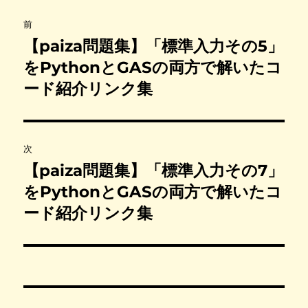
投
前
稿
【paiza問題集】「標準入力その5」
前
の
をPythonとGASの両方で解いたコ
ナ
投
ード紹介リンク集
ビ
稿
:
ゲ
次
ー
【paiza問題集】「標準入力その7」
次
シ
の
をPythonとGASの両方で解いたコ
投
ード紹介リンク集
ョ
稿
ン
: