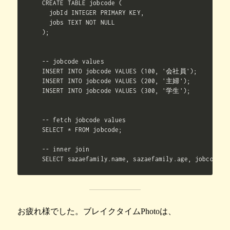
CREATE TABLE jobcode (

  jobId INTEGER PRIMARY KEY,

  jobs TEXT NOT NULL

);

-- jobcode values

INSERT INTO jobcode VALUES (100, '会社員');

INSERT INTO jobcode VALUES (200, '主婦');

INSERT INTO jobcode VALUES (300, '学生');

-- fetch jobcode values

SELECT * FROM jobcode;

-- inner join

お疲れ様でした。ブレイクタイムPhotoは、