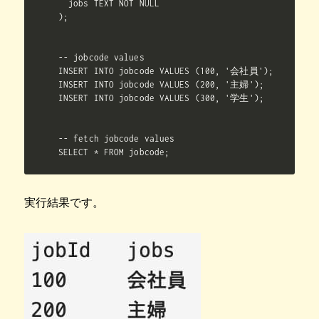
  jobs TEXT NOT NULL

);

-- jobcode values

INSERT INTO jobcode VALUES (100, '会社員');

INSERT INTO jobcode VALUES (200, '主婦');

INSERT INTO jobcode VALUES (300, '学生');

-- fetch jobcode values

SELECT * FROM jobcode;
実行結果です。