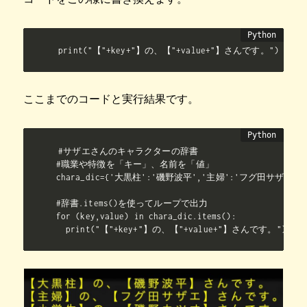
print("【"+key+"】の、【"+value+"】さんです。")
ここまでのコードと実行結果です。
#サザエさんのキャラクターの辞書

#職業や特徴を「キー」、名前を「値」

chara_dic={'大黒柱':'磯野波平','主婦':'フグ田サザエ'
#辞書.items()を使ってループで出力

for (key,value) in chara_dic.items():

  print("【"+key+"】の、【"+value+"】さんです。")