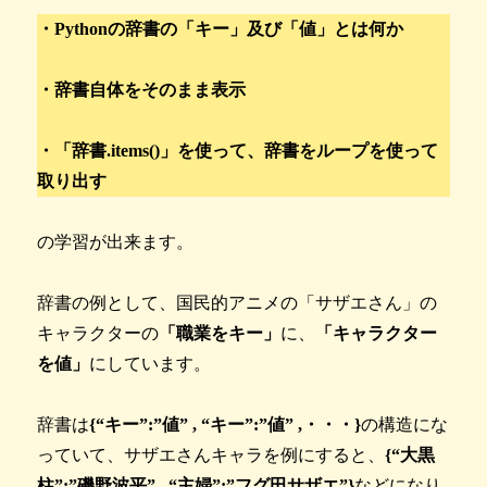
・Pythonの辞書の「キー」及び「値」とは何か
・辞書自体をそのまま表示
・「辞書.items()」を使って、辞書をループを使って
取り出す
の学習が出来ます。
辞書の例として、国民的アニメの「サザエさん」の
キャラクターの
「職業をキー」
に、
「キャラクター
を値」
にしています。
辞書は
{“キー”:”値” , “キー”:”値” ,・・・}
の構造にな
っていて、サザエさんキャラを例にすると、
{“大黒
柱”:”磯野波平” , “主婦”:”フグ田サザエ”}
などになり