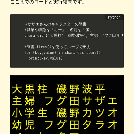
ここまでのコードと実行結果です。
#サザエさんのキャラクターの辞書

#職業や特徴を「キー」、名前を「値」

chara_dic={'大黒柱':'磯野波平','主婦':'フグ田サザエ'
#辞書.items()を使ってループで出力

for (key,value) in chara_dic.items():

  print(key,value)