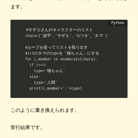
ます。
#サザエさんのキャラクターのリスト

chara=['波平','サザエ','カツオ','タマ']

#ループを使ってリストを取り出す

#i=3のタマのtypeを「猫ちゃん」にする

for i,member in enumerate(chara):

  if i==3:

    type='猫ちゃん'

  else:

    type='人間'

  print(i,member+':'+type)
このように書き換えられます。
実行結果です。