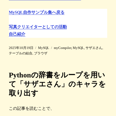
MySQL自作サンプル集へ戻る
写真クリエイターとしての活動
自己紹介
投
カ
タ
2025年10月19日
MySQL
myCompiler
,
MySQL
,
サザエさん
,
稿
テ
グ
テーブルの結合
,
ブラウザ
日
ゴ
:
リ
ー
Pythonの辞書をループを用い
て「サザエさん」のキャラを
取り出す
この記事を読むことで、