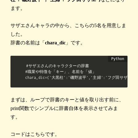
ます。
サザエさんキャラの中から、こちらの5名を用意しま
した。
辞書の名前は「
chara_dic
」です。
#サザエさんのキャラクターの辞書

#職業や特徴を「キー」、名前を「値」

chara_dic={'大黒柱':'磯野波平','主婦':'フグ田サザエ
まずは、ループで辞書のキーと値を取り出す前に、
print関数でシンプルに辞書自体を表示させてみま
す。
コードはこちらです。