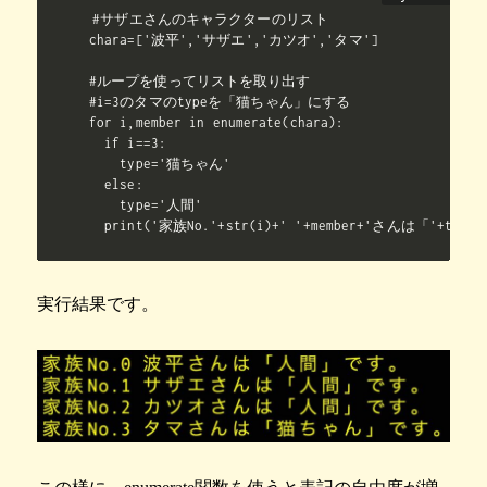
#サザエさんのキャラクターのリスト

chara=['波平','サザエ','カツオ','タマ']

#ループを使ってリストを取り出す

#i=3のタマのtypeを「猫ちゃん」にする

for i,member in enumerate(chara):

  if i==3:

    type='猫ちゃん'

  else:

    type='人間'

  print('家族No.'+str(i)+' '+member+'さんは「'+typ
実行結果です。