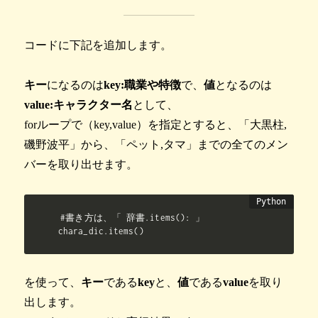
コードに下記を追加します。
キー
になるのは
key:職業や特徴
で、
値
となるのは
value:キャラクター名
として、
forループで（key,value）を指定とすると、「大黒柱,
磯野波平」から、「ペット,タマ」までの全てのメン
バーを取り出せます。
#書き方は、「 辞書.items(): 」

chara_dic.items()
を使って、
キー
である
key
と、
値
である
value
を取り
出します。