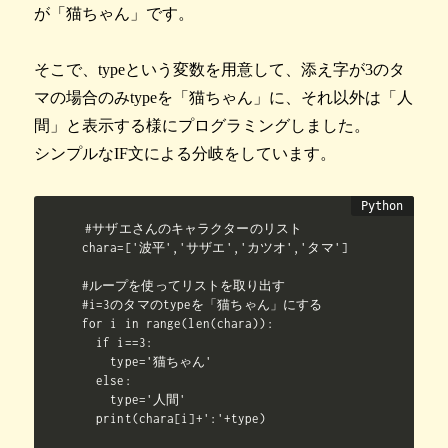
が「猫ちゃん」です。
そこで、typeという変数を用意して、添え字が3のタ
マの場合のみtypeを「猫ちゃん」に、それ以外は「人
間」と表示する様にプログラミングしました。
シンプルなIF文による分岐をしています。
#サザエさんのキャラクターのリスト

chara=['波平','サザエ','カツオ','タマ']

#ループを使ってリストを取り出す

#i=3のタマのtypeを「猫ちゃん」にする

for i in range(len(chara)):

  if i==3:

    type='猫ちゃん'

  else:

    type='人間'

  print(chara[i]+':'+type)