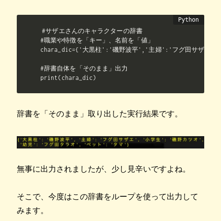
#サザエさんのキャラクターの辞書

#職業や特徴を「キー」、名前を「値」

chara_dic={'大黒柱':'磯野波平','主婦':'フグ田サザエ'
#辞書自体を「そのまま」出力

print(chara_dic)
辞書を「そのまま」取り出した実行結果です。
無事に出力されましたが、少し見辛いですよね。
そこで、今度はこの辞書をループを使って出力して
みます。