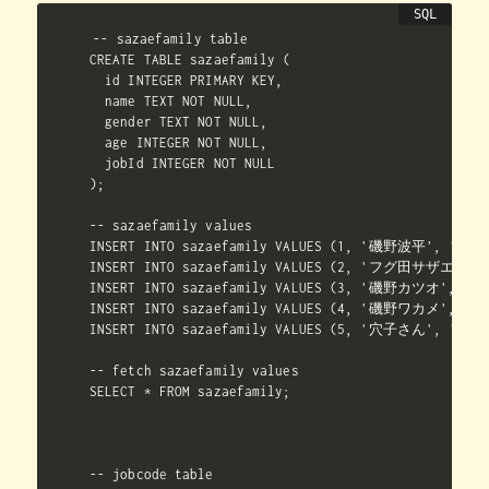
-- sazaefamily table

CREATE TABLE sazaefamily (

  id INTEGER PRIMARY KEY,

  name TEXT NOT NULL,

  gender TEXT NOT NULL,

  age INTEGER NOT NULL,

  jobId INTEGER NOT NULL

);

-- sazaefamily values

INSERT INTO sazaefamily VALUES (1, '磯野波平', '男性',
INSERT INTO sazaefamily VALUES (2, 'フグ田サザエ', '
INSERT INTO sazaefamily VALUES (3, '磯野カツオ', '男性
INSERT INTO sazaefamily VALUES (4, '磯野ワカメ', '女性
INSERT INTO sazaefamily VALUES (5, '穴子さん', '男性',
-- fetch sazaefamily values

SELECT * FROM sazaefamily;

-- jobcode table
