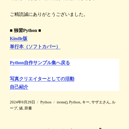
ご精読誠にありがとうございました。
■ 独習Python ■
Kindle版
単行本（ソフトカバー）
Python自作サンプル集へ戻る
写真クリエイターとしての活動
自己紹介
投
カ
タ
2024年9月29日
Python
items()
,
Python
,
キー
,
サザエさん
,
ル
稿
テ
グ
ープ
,
値
,
辞書
日
ゴ
:
リ
ー