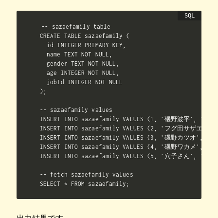
-- sazaefamily table

CREATE TABLE sazaefamily (

  id INTEGER PRIMARY KEY,

  name TEXT NOT NULL,

  gender TEXT NOT NULL,

  age INTEGER NOT NULL,

  jobId INTEGER NOT NULL

);

-- sazaefamily values

INSERT INTO sazaefamily VALUES (1, '磯野波平', '男性',
INSERT INTO sazaefamily VALUES (2, 'フグ田サザエ', '
INSERT INTO sazaefamily VALUES (3, '磯野カツオ', '男性
INSERT INTO sazaefamily VALUES (4, '磯野ワカメ', '女性
INSERT INTO sazaefamily VALUES (5, '穴子さん', '男性',
-- fetch sazaefamily values

SELECT * FROM sazaefamily;