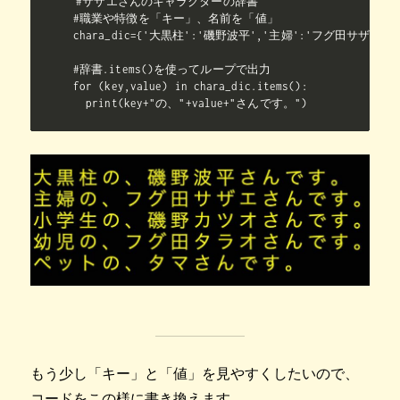
#サザエさんのキャラクターの辞書

#職業や特徴を「キー」、名前を「値」

chara_dic={'大黒柱':'磯野波平','主婦':'フグ田サザエ'
#辞書.items()を使ってループで出力

for (key,value) in chara_dic.items():

  print(key+"の、"+value+"さんです。")
もう少し「キー」と「値」を見やすくしたいので、
コードをこの様に書き換えます。