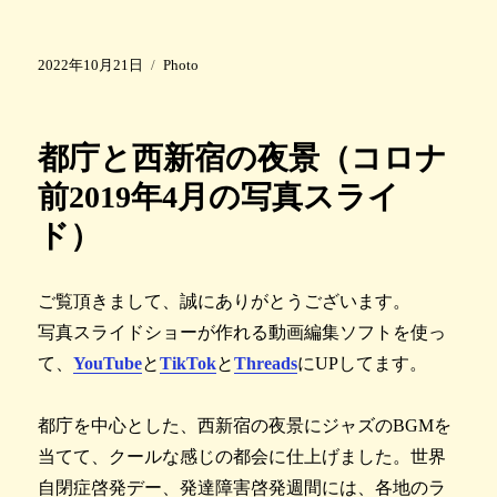
投
カ
2022年10月21日
Photo
稿
テ
日
ゴ
:
リ
都庁と西新宿の夜景（コロナ
ー
前2019年4月の写真スライ
ド）
ご覧頂きまして、誠にありがとうございます。
写真スライドショーが作れる動画編集ソフトを使っ
て、
YouTube
と
TikTok
と
Threads
にUPしてます。
都庁を中心とした、西新宿の夜景にジャズのBGMを
当てて、クールな感じの都会に仕上げました。世界
自閉症啓発デー、発達障害啓発週間には、各地のラ