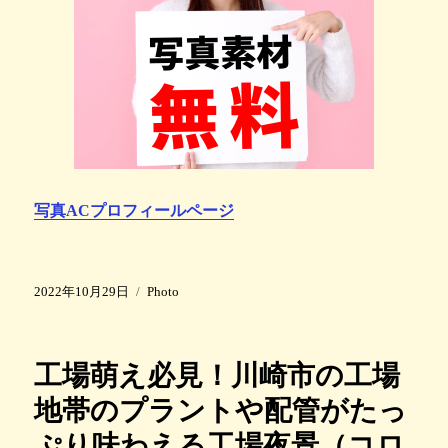
写真ACプロフィールページ
投
カ
2022年10月29日
Photo
稿
テ
日
ゴ
:
リ
工場萌え必見！川崎市の工場
ー
地帯のプラントや配管がたっ
ぷり味わえる工場夜景（コロ