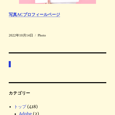
写真ACプロフィールページ
投
カ
2022年10月14日
Photo
稿
テ
日
ゴ
:
リ
ー
カテゴリー
トップ
(418)
Adobe
(2)