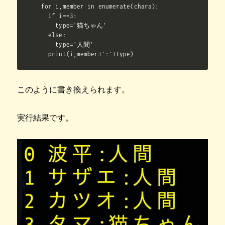
for i,member in enumerate(chara):

  if i==3:

    type='猫ちゃん'

  else:

    type='人間'

  print(i,member+':'+type)
このように書き換えられます。
実行結果です。