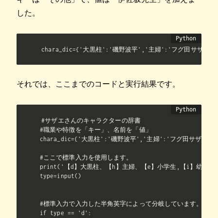
した。
chara_dic={'大黒柱':'磯野波平','主婦':'フグ田サザエ
それでは、ここまでのコードと実行結果です。
#サザエさんのキャラクターの辞書

#職業や特徴を「キー」、名前を「値」

chara_dic={'大黒柱':'磯野波平','主婦':'フグ田サザエ'
#ここで標準入力を使用します。

print('【d】大黒柱、【h】主婦、【e】小学生,【i】幼児,【p
type=input()

#標準入力で入力した半角英字によって分岐しています。

if type == 'd':
