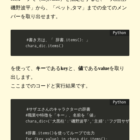
磯野波平」から、「ペット,タマ」までの全てのメン
バーを取り出せます。
#書き方は、「 辞書.items(): 」

chara_dic.items()
を使って、
キー
である
key
と、
値
である
value
を取り
出します。
ここまでのコードと実行結果です。
#サザエさんのキャラクターの辞書

#職業や特徴を「キー」、名前を「値」

chara_dic={'大黒柱':'磯野波平','主婦':'フグ田サザエ'
#辞書.items()を使ってループで出力

for (key,value) in chara_dic.items():
