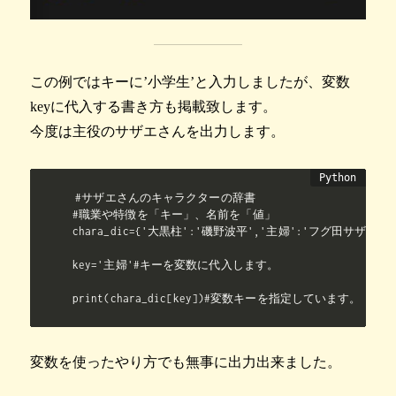
この例ではキーに’小学生’と入力しましたが、変数
keyに代入する書き方も掲載致します。
今度は主役のサザエさんを出力します。
#サザエさんのキャラクターの辞書

#職業や特徴を「キー」、名前を「値」

chara_dic={'大黒柱':'磯野波平','主婦':'フグ田サザエ'
key='主婦'#キーを変数に代入します。

print(chara_dic[key])#変数キーを指定しています。
変数を使ったやり方でも無事に出力出来ました。