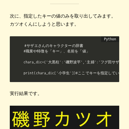
次に、指定したキーの値のみを取り出してみます。
カツオくんにしようと思います。
#サザエさんのキャラクターの辞書

#職業や特徴を「キー」、名前を「値」

chara_dic={'大黒柱':'磯野波平','主婦':'フグ田サザエ'
print(chara_dic['小学生'])#ここでキーを指定しています
実行結果です。