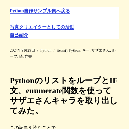
Python自作サンプル集へ戻る
写真クリエイターとしての活動
自己紹介
投
カ
タ
2024年9月29日
Python
items()
,
Python
,
キー
,
サザエさん
,
ル
稿
テ
グ
ープ
,
値
,
辞書
日
ゴ
:
リ
ー
PythonのリストをループとIF
文、enumerate関数を使って
サザエさんキャラを取り出し
てみた。
この記事を読むことで、