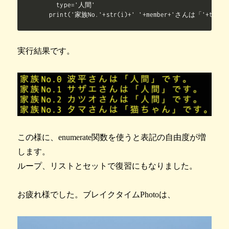
    type='人間'

  print('家族No.'+str(i)+' '+member+'さんは「'+typ
実行結果です。
この様に、enumerate関数を使うと表記の自由度が増
します。
ループ、リストとセットで復習にもなりました。
お疲れ様でした。ブレイクタイムPhotoは、