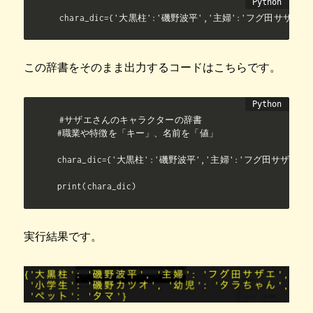
chara_dic={'大黒柱':'磯野波平','主婦':'フグ田サザエ
この辞書をそのまま出力するコードはこちらです。
#サザエさんのキャラクターの辞書

#職業や特徴を「キー」、名前を「値」

chara_dic={'大黒柱':'磯野波平','主婦':'フグ田サザエ'
print(chara_dic)
実行結果です。