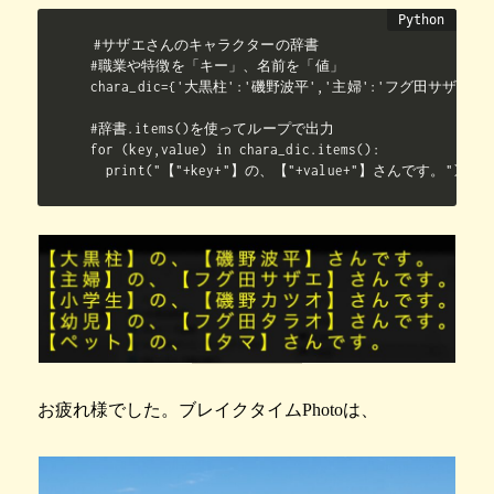
#サザエさんのキャラクターの辞書

#職業や特徴を「キー」、名前を「値」

chara_dic={'大黒柱':'磯野波平','主婦':'フグ田サザエ'
#辞書.items()を使ってループで出力

for (key,value) in chara_dic.items():

  print("【"+key+"】の、【"+value+"】さんです。")
お疲れ様でした。ブレイクタイムPhotoは、