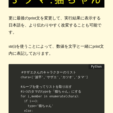
更に最後のprint文を変更して、実行結果に表示する
日本語を、より伝わりやすく改変することも可能で
す。
str(i)を使うことによって、数値を文字と一緒にprint文
内に表記しております。
#サザエさんのキャラクターのリスト

chara=['波平','サザエ','カツオ','タマ']

#ループを使ってリストを取り出す

#i=3のタマのtypeを「猫ちゃん」にする

for i,member in enumerate(chara):

  if i==3:

    type='猫ちゃん'

  else:
