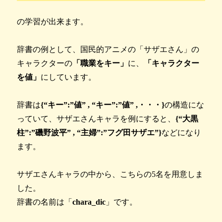
の学習が出来ます。
辞書の例として、国民的アニメの「サザエさん」の
キャラクターの
「職業をキー」
に、
「キャラクター
を値」
にしています。
辞書は
{“キー”:”値” , “キー”:”値” ,・・・}
の構造にな
っていて、サザエさんキャラを例にすると、
{“大黒
柱”:”磯野波平” , “主婦”:”フグ田サザエ”}
などになり
ます。
サザエさんキャラの中から、こちらの5名を用意しま
した。
辞書の名前は「
chara_dic
」です。