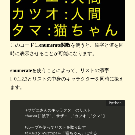
このコードに
enumerate関数
を使うと、添字と値を同
時に表示させることが可能になります。
enumerate
を使うことによって、リストの添字
i=0,1,2,3とリストの中身のキャラクターを同時に扱え
ます。
#サザエさんのキャラクターのリスト

chara=['波平','サザエ','カツオ','タマ']

#ループを使ってリストを取り出す

#i=3のタマのtypeを「猫ちゃん」にする
