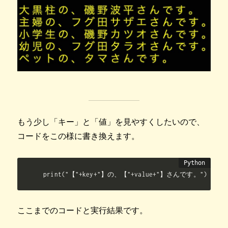
もう少し「キー」と「値」を見やすくしたいので、
コードをこの様に書き換えます。
print("【"+key+"】の、【"+value+"】さんです。")
ここまでのコードと実行結果です。