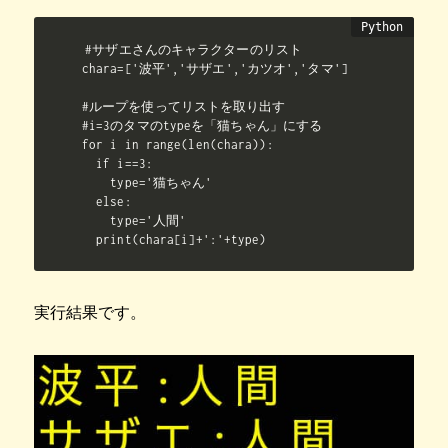
#サザエさんのキャラクターのリスト

chara=['波平','サザエ','カツオ','タマ']

#ループを使ってリストを取り出す

#i=3のタマのtypeを「猫ちゃん」にする

for i in range(len(chara)):

  if i==3:

    type='猫ちゃん'

  else:

    type='人間'

  print(chara[i]+':'+type)
実行結果です。