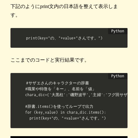
下記のようにprint文内の日本語を整えて表示しま
す。
print(key+"の、"+value+"さんです。")
ここまでのコードと実行結果です。
#サザエさんのキャラクターの辞書

#職業や特徴を「キー」、名前を「値」

chara_dic={'大黒柱':'磯野波平','主婦':'フグ田サザエ'
#辞書.items()を使ってループで出力

for (key,value) in chara_dic.items():

  print(key+"の、"+value+"さんです。")