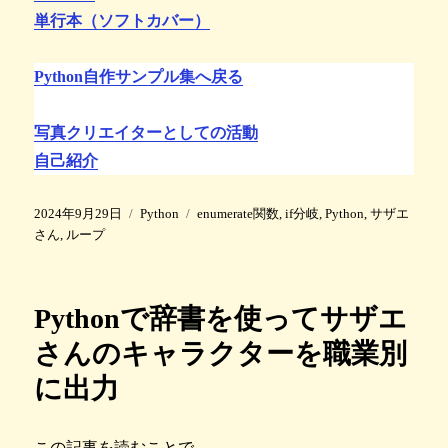
単行本（ソフトカバー）
Python自作サンプル集へ戻る
写真クリエイターとしての活動
自己紹介
投
カ
タ
2024年9月29日
Python
enumerate関数
,
if分岐
,
Python
,
サザエ
稿
テ
グ
さん
,
ループ
日
ゴ
:
リ
ー
Pythonで辞書を使ってサザエ
さんのキャラクターを職業別
に出力
この記事を読むことで、