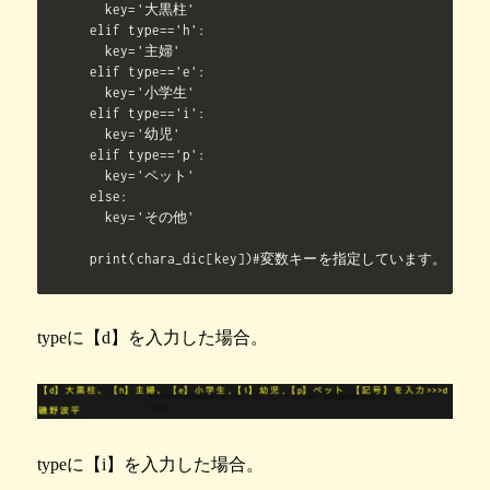
  key='大黒柱'

elif type=='h':

  key='主婦'

elif type=='e':

  key='小学生'

elif type=='i':

  key='幼児'

elif type=='p':

  key='ペット'

else:

  key='その他'

print(chara_dic[key])#変数キーを指定しています。
typeに【d】を入力した場合。
typeに【i】を入力した場合。