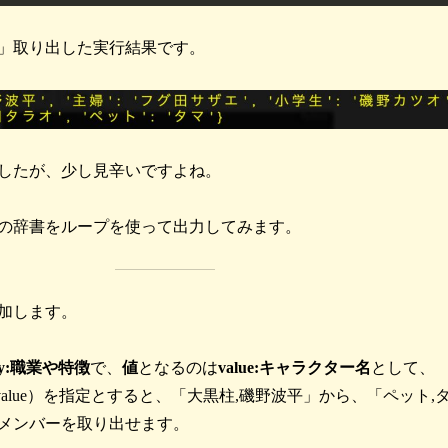
」取り出した実行結果です。
したが、少し見辛いですよね。
の辞書をループを使って出力してみます。
加します。
ey:職業や特徴
で、
値
となるのは
value:キャラクター名
として、
y,value）を指定とすると、「大黒柱,磯野波平」から、「ペット,
メンバーを取り出せます。