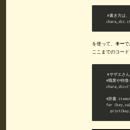
#書き方は、「 
chara_dic.i
を使って、
キー
で
ここまでのコード
#サザエさん
#職業や特徴
chara_di
#辞書.ite
for (key,va
  print(key