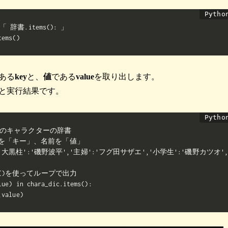
辞書.items(): 」

tems()
ある
key
と、
値
である
value
を取り出します。
と実行結果です。
のキャラクターの辞書

を「キー」、名前を「値」

c={'大黒柱':'磯野波平','主婦':'フグ田サザエ','小学生':'磯野カツオ'
ms()を使ってループで出力

lue) in chara_dic.items():

,value)