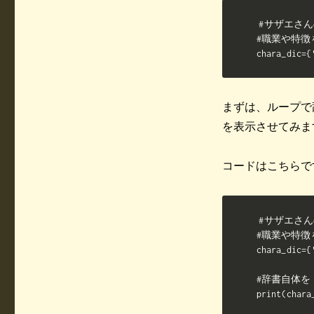
#サザエさん
#職業や特徴
chara_d
まずは、ループで
を表示させてみま
コードはこちらで
#サザエさん
#職業や特徴
chara_di
#辞書自体を
print(chara