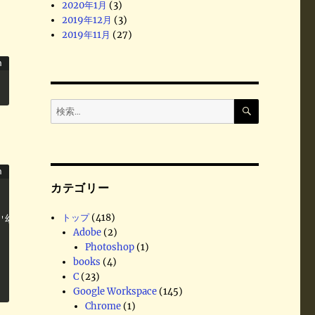
2020年1月
(3)
2019年12月
(3)
2019年11月
(27)
検
検
索
索
:
カテゴリー
トップ
(418)
,'幼児':'フグ田タラオ','ペット':'タマ'}

Adobe
(2)
Photoshop
(1)
books
(4)
C
(23)
Google Workspace
(145)
Chrome
(1)