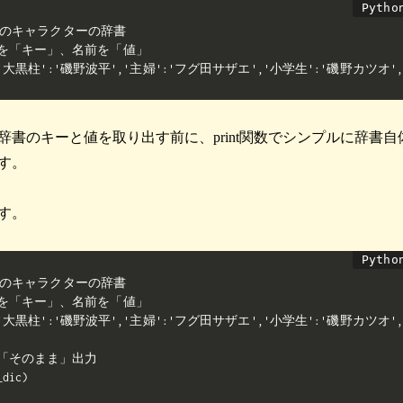
のキャラクターの辞書

を「キー」、名前を「値」

ic={'大黒柱':'磯野波平','主婦':'フグ田サザエ','小学生':'磯野カツオ'
辞書のキーと値を取り出す前に、print関数でシンプルに辞書自
す。
す。
のキャラクターの辞書

を「キー」、名前を「値」

c={'大黒柱':'磯野波平','主婦':'フグ田サザエ','小学生':'磯野カツオ'
「そのまま」出力

_dic)