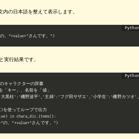
nt文内の日本語を整えて表示します。
y+"の、"+value+"さんです。")
と実行結果です。
のキャラクターの辞書

を「キー」、名前を「値」

c={'大黒柱':'磯野波平','主婦':'フグ田サザエ','小学生':'磯野カツオ'
ms()を使ってループで出力

lue) in chara_dic.items():

ey+"の、"+value+"さんです。")