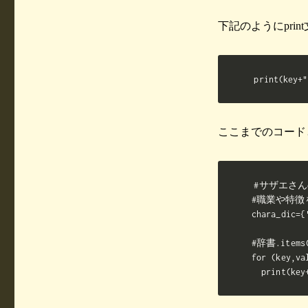
下記のようにpri
print(ke
ここまでのコード
#サザエさん
#職業や特徴
chara_di
#辞書.ite
for (key,va
  print(k