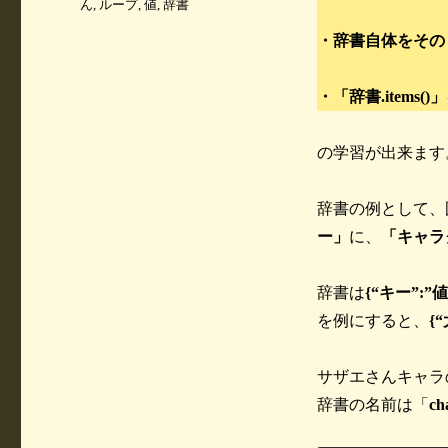
グ
ん
,
ループ
,
値
,
辞書
リ
ー
・辞書自体をその
・「辞書.item
の学習が出来ます
辞書の例として、
ー」
に、
「キャラ
辞書は
{“キー”:”値
を例にすると、
{
サザエさんキャラ
辞書の名前は「
ch