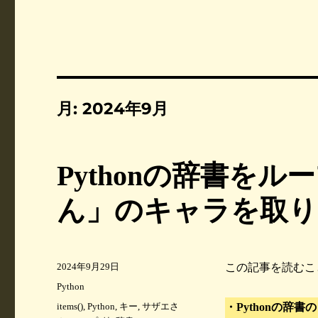
月:
2024年9月
Pythonの辞書を
ん」のキャラを取り
投
2024年9月29日
この記事を読むこ
稿
カ
Python
日
テ
タ
items()
,
Python
,
キー
,
サザエさ
・Pythonの辞
:
ゴ