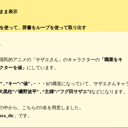
まま表示
s()」を使って、辞書をループを使って取り出す
。
国民的アニメの「サザエさん」のキャラクターの
「職業をキ
クターを値」
にしています。
” , “キー”:”値” ,・・・}
の構造になっていて、サザエさんキャ
“大黒柱”:”磯野波平” , “主婦”:”フグ田サザエ”}
などになります。
の中から、こちらの5名を用意しました。
ara_dic
」です。