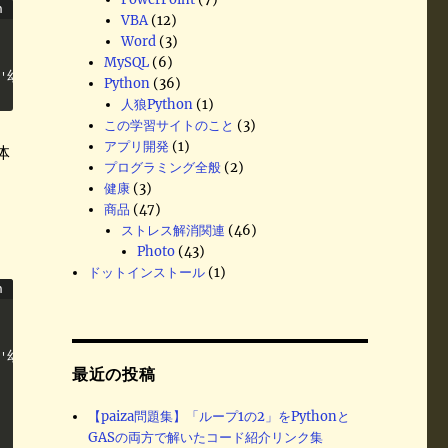
VBA
(12)
Word
(3)
MySQL
(6)
,'幼児':'フグ田タラオ','ペット':'タマ'}
Python
(36)
人狼Python
(1)
この学習サイトのこと
(3)
アプリ開発
(1)
体
プログラミング全般
(2)
健康
(3)
商品
(47)
ストレス解消関連
(46)
Photo
(43)
ドットインストール
(1)
,'幼児':'フグ田タラオ','ペット':'タマ'}

最近の投稿
【paiza問題集】「ループ1の2」をPythonと
GASの両方で解いたコード紹介リンク集