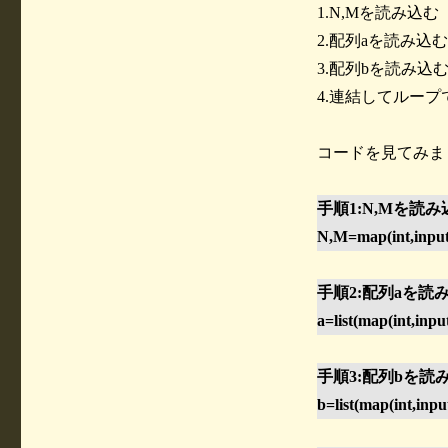
1.N,Mを読み込む
2.配列aを読み込む
3.配列bを読み込
4.連結してルー
コードを見てみま
手順1:N,Mを読み
N,M=map(int,input().
手順2:配列aを読
a=list(map(int,input()
手順3:配列bを読
b=list(map(int,input(