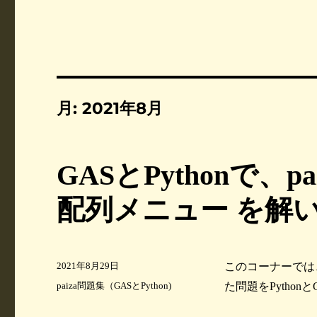
月:
2021年8月
GASとPythonで、
配列メニュー を解
投
2021年8月29日
このコーナーでは
稿
カ
paiza問題集（GASとPython)
た問題をPytho
日
テ
:
ゴ