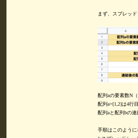
まず、スプレッド
配列aの要素数N（
配列a=[1,2]は4行
配列aと配列bの連結
手順はこのように