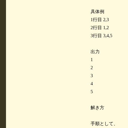
具体例
1行目 2,3
2行目 1,2
3行目 3,4,5
出力
1
2
3
4
5
解き方
手順として、