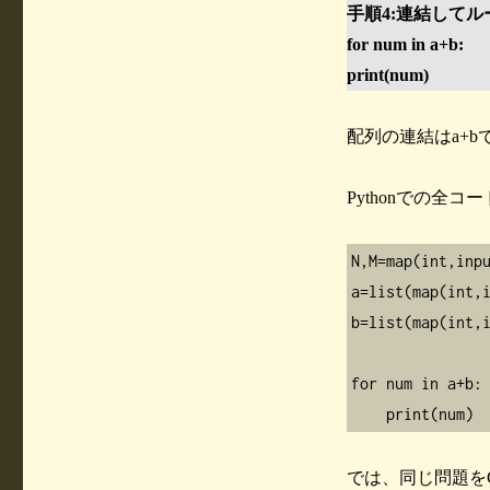
手順4:連結して
for num in a+b:
print(num)
配列の連結はa+b
Pythonでの全
N,M=map(int,inpu
a=list(map(int,i
b=list(map(int,i
for num in a+b:

    print(num)
では、同じ問題を