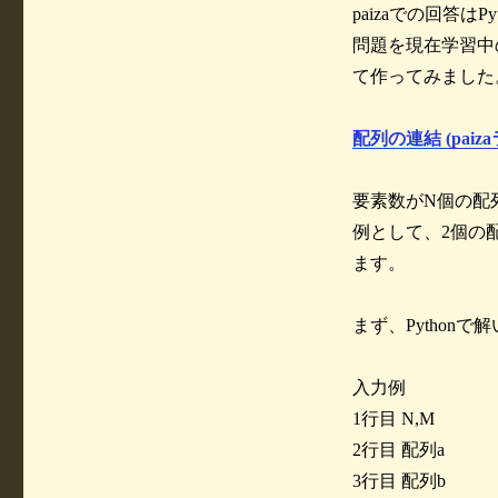
paizaでの回答は
リ
ー
問題を現在学習中
て作ってみました
配列の連結 (paiz
要素数がN個の配
例として、2個の配列a=
ます。
まず、Pythonで
入力例
1行目 N,M
2行目 配列a
3行目 配列b