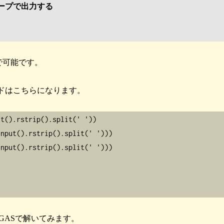
ループで出力する
で可能です。
コードはこちらになります。
t().rstrip().split(' '))

nput().rstrip().split(' ')))

nput().rstrip().split(' ')))

GASで解いてみます。