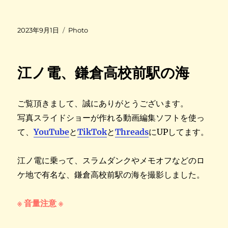
投
カ
2023年9月1日
Photo
稿
テ
日
ゴ
:
リ
江ノ電、鎌倉高校前駅の海
ー
ご覧頂きまして、誠にありがとうございます。
写真スライドショーが作れる動画編集ソフトを使っ
て、
YouTube
と
TikTok
と
Threads
にUPしてます。
江ノ電に乗って、スラムダンクやメモオフなどのロ
ケ地で有名な、鎌倉高校前駅の海を撮影しました。
※ 音量注意 ※