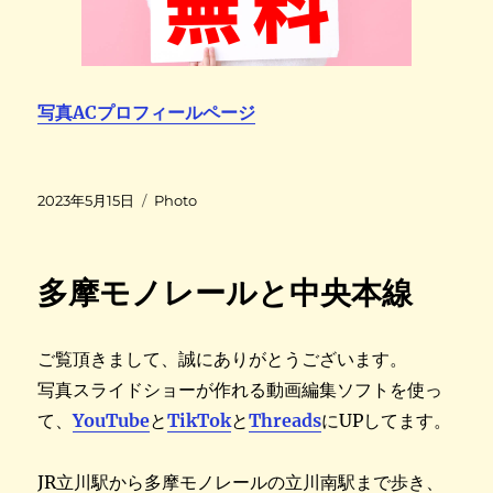
写真ACプロフィールページ
投
カ
2023年5月15日
Photo
稿
テ
日
ゴ
:
リ
多摩モノレールと中央本線
ー
ご覧頂きまして、誠にありがとうございます。
写真スライドショーが作れる動画編集ソフトを使っ
て、
YouTube
と
TikTok
と
Threads
にUPしてます。
JR立川駅から多摩モノレールの立川南駅まで歩き、