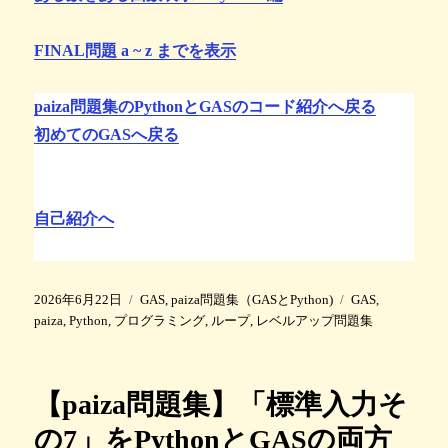
FINAL問題 a ~ z までを表示
paiza問題集のPythonとGASのコード紹介へ戻る
初めてのGASへ戻る
自己紹介へ
投
カ
タ
2026年6月22日
GAS
,
paiza問題集（GASとPython)
GAS
,
稿
テ
グ
paiza
,
Python
,
プログラミング
,
ループ
,
レベルアップ問題集
日
ゴ
:
リ
ー
【paiza問題集】「標準入力そ
の7」をPythonとGASの両方