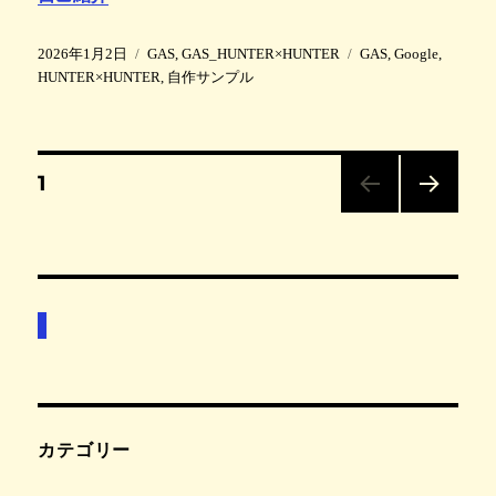
投
カ
タ
2026年1月2日
GAS
,
GAS_HUNTER×HUNTER
GAS
,
Google
,
稿
テ
グ
HUNTER×HUNTER
,
自作サンプル
日
ゴ
:
リ
ー
投
固
1
定
ペ
次の
稿
ー
ペー
ジ
ジ
の
ペ
ー
ジ
カテゴリー