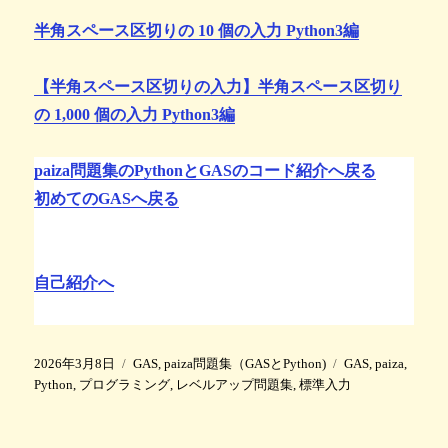
半角スペース区切りの 10 個の入力 Python3編
【半角スペース区切りの入力】半角スペース区切り
の 1,000 個の入力 Python3編
paiza問題集のPythonとGASのコード紹介へ戻る
初めてのGASへ戻る
自己紹介へ
投
カ
タ
2026年3月8日
GAS
,
paiza問題集（GASとPython)
GAS
,
paiza
,
稿
テ
グ
Python
,
プログラミング
,
レベルアップ問題集
,
標準入力
日
ゴ
:
リ
ー