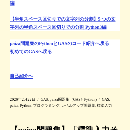
編
【半角スペース区切りでの文字列の分割】5 つの文
字列の半角スペース区切りでの分割 Python3編
paiza問題集のPythonとGASのコード紹介へ戻る
初めてのGASへ戻る
自己紹介へ
投
カ
タ
2026年2月22日
GAS
,
paiza問題集（GASとPython)
GAS
,
稿
テ
グ
paiza
,
Python
,
プログラミング
,
レベルアップ問題集
,
標準入力
日
ゴ
:
リ
ー
【paiza問題集】「標準入力そ