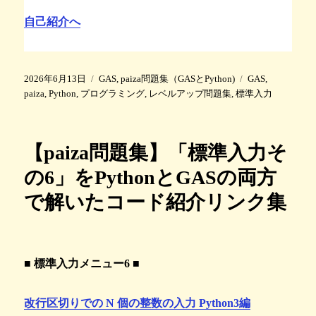
自己紹介へ
投
カ
タ
2026年6月13日
GAS
,
paiza問題集（GASとPython)
GAS
,
稿
テ
グ
paiza
,
Python
,
プログラミング
,
レベルアップ問題集
,
標準入力
日
ゴ
:
リ
ー
【paiza問題集】「標準入力そ
の6」をPythonとGASの両方
で解いたコード紹介リンク集
■ 標準入力メニュー6 ■
改行区切りでの N 個の整数の入力 Python3編