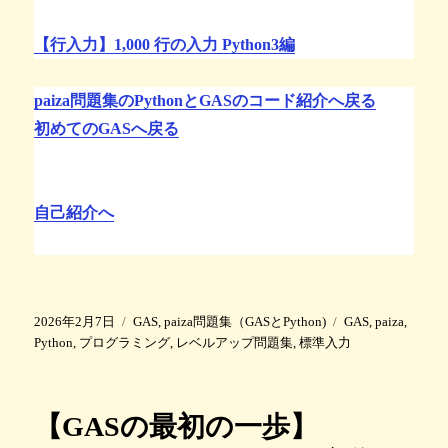
【行入力】1,000 行の入力 Python3編
paiza問題集のPythonとGASのコード紹介へ戻る
初めてのGASへ戻る
自己紹介へ
投
カ
タ
2026年2月7日
GAS
,
paiza問題集（GASとPython)
GAS
,
paiza
,
稿
テ
グ
Python
,
プログラミング
,
レベルアップ問題集
,
標準入力
日
ゴ
:
リ
ー
【GASの最初の一歩】