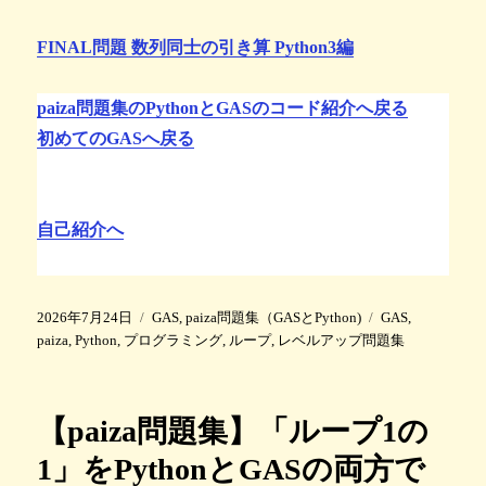
FINAL問題 数列同士の引き算 Python3編
paiza問題集のPythonとGASのコード紹介へ戻る
初めてのGASへ戻る
自己紹介へ
投
カ
タ
2026年7月24日
GAS
,
paiza問題集（GASとPython)
GAS
,
稿
テ
グ
paiza
,
Python
,
プログラミング
,
ループ
,
レベルアップ問題集
日
ゴ
:
リ
ー
【paiza問題集】「ループ1の
1」をPythonとGASの両方で