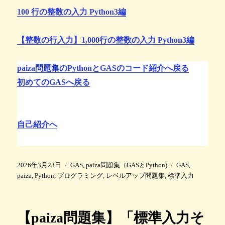
100 行の整数の入力 Python3編
【整数の行入力】1,000行の整数の入力 Python3編
paiza問題集のPythonとGASのコード紹介へ戻る
初めてのGASへ戻る
自己紹介へ
投
カ
タ
2026年3月23日
GAS
,
paiza問題集（GASとPython)
GAS
,
稿
テ
グ
paiza
,
Python
,
プログラミング
,
レベルアップ問題集
,
標準入力
日
ゴ
:
リ
ー
【paiza問題集】「標準入力そ