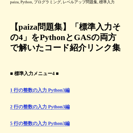
稿
テ
グ
paiza
,
Python
,
プログラミング
,
レベルアップ問題集
,
標準入力
日
ゴ
:
リ
ー
【paiza問題集】「標準入力そ
の4」をPythonとGASの両方
で解いたコード紹介リンク集
■ 標準入力メニュー4 ■
1 行の整数の入力 Python3編
2 行の整数の入力 Python3編
5 行の整数の入力 Python3編