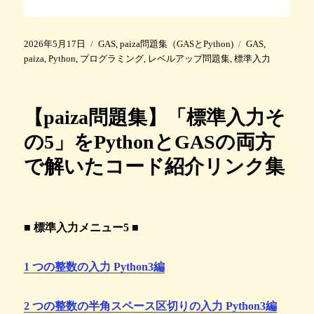
投
カ
タ
2026年5月17日
GAS
,
paiza問題集（GASとPython)
GAS
,
稿
テ
グ
paiza
,
Python
,
プログラミング
,
レベルアップ問題集
,
標準入力
日
ゴ
:
リ
ー
【paiza問題集】「標準入力そ
の5」をPythonとGASの両方
で解いたコード紹介リンク集
■ 標準入力メニュー5 ■
1 つの整数の入力 Python3編
2 つの整数の半角スペース区切りの入力 Python3編