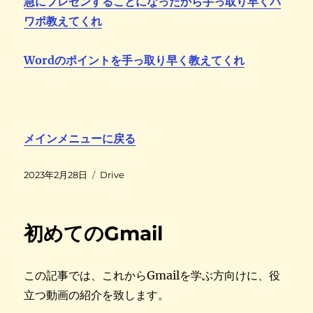
急にプレゼンすることになったから手っ取り早くパ
ワポ教えてくれ
Wordのポイントを手っ取り早く教えてくれ
メインメニューに戻る
投
カ
2023年2月28日
Drive
稿
テ
日
ゴ
:
リ
初めてのGmail
ー
この記事では、これからGmailを学ぶ方向けに、役
立つ動画の紹介を致します。