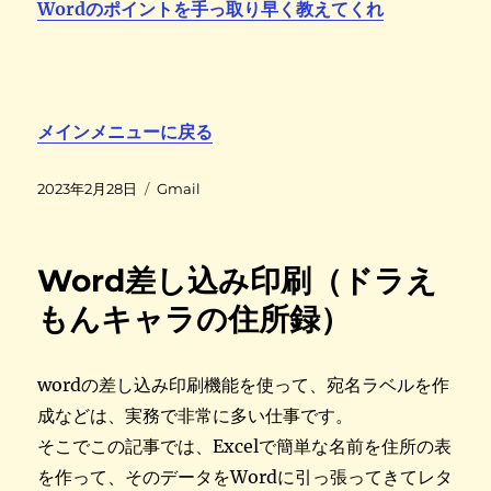
Wordのポイントを手っ取り早く教えてくれ
メインメニューに戻る
投
カ
2023年2月28日
Gmail
稿
テ
日
ゴ
:
リ
Word差し込み印刷（ドラえ
ー
もんキャラの住所録）
wordの差し込み印刷機能を使って、宛名ラベルを作
成などは、実務で非常に多い仕事です。
そこでこの記事では、Excelで簡単な名前を住所の表
を作って、そのデータをWordに引っ張ってきてレタ