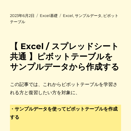
投
カ
タ
2023年6月2日
Excel基礎
Excel
,
サンプルデータ
,
ピボット
稿
テ
グ
テーブル
日
ゴ
:
リ
ー
【 Excel / スプレッドシート
共通 】ピボットテーブルを
サンプルデータから作成する
この記事では、これからピボットテーブルを学習さ
れる方と復習したい方を対象に、
・サンプルデータを使ってピボットテーブルを作成
する