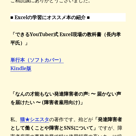
ご精読誠にありがとうございました。
■
Excelの学習にオススメ本の紹介 ■
「できるYouTuber式 Excel現場の教科書（長内孝
平氏）」
単行本（ソフトカバー）
Kindle版
「なんの才能もない発達障害者の声: 〜 届かない声
を届けたい 〜 (障害者雇用向け)」
私、
猫★シエスタ
の著作です。殆どが
「発達障害者
として働くことや障害とSNSについて」
ですが、障