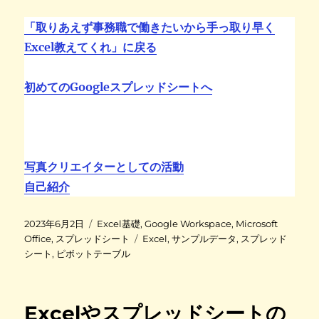
「取りあえず事務職で働きたいから手っ取り早く
Excel教えてくれ」に戻る
初めてのGoogleスプレッドシートへ
写真クリエイターとしての活動
自己紹介
投
カ
2023年6月2日
Excel基礎
,
Google Workspace
,
Microsoft
稿
テ
タ
Office
,
スプレッドシート
Excel
,
サンプルデータ
,
スプレッド
日
ゴ
グ
シート
,
ピボットテーブル
:
リ
ー
Excelやスプレッドシートの