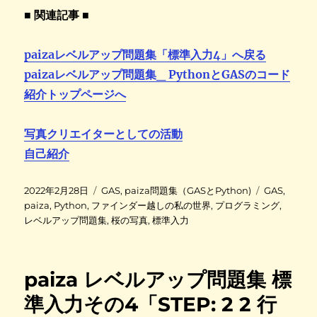
■ 関連記事 ■
paizaレベルアップ問題集「標準入力4」へ戻る
paizaレベルアップ問題集_ PythonとGASのコード
紹介トップページへ
写真クリエイターとしての活動
自己紹介
投
カ
タ
2022年2月28日
GAS
,
paiza問題集（GASとPython)
GAS
,
稿
テ
グ
paiza
,
Python
,
ファインダー越しの私の世界
,
プログラミング
,
日
ゴ
レベルアップ問題集
,
桜の写真
,
標準入力
:
リ
ー
paiza レベルアップ問題集 標
準入力その4「STEP: 2 2 行