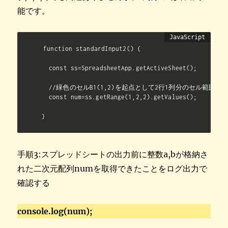
能です。
function standardInput2() {

  const ss=SpreadsheetApp.getActiveSheet();

  //緑色のセルB1(1,2)を起点として2行1列分のセル範囲を
  const num=ss.getRange(1,2,2).getValues();

}
手順3:スプレッドシートの出力前に整数a,bが格納さ
れた二次元配列numを取得できたことをログ出力で
確認する
console.log(num);