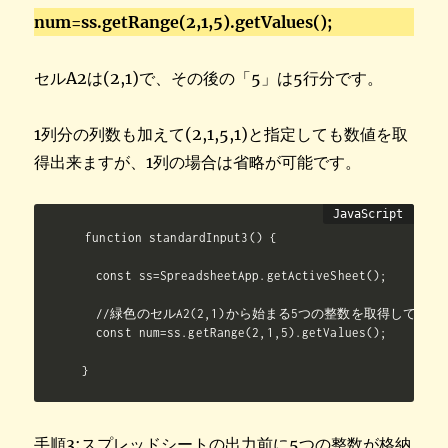
num=ss.getRange(2,1,5).getValues();
セルA2は(2,1)で、その後の「5」は5行分です。
1列分の列数も加えて(2,1,5,1)と指定しても数値を取
得出来ますが、1列の場合は省略が可能です。
function standardInput3() {

  const ss=SpreadsheetApp.getActiveSheet();

  //緑色のセルA2(2,1)から始まる5つの整数を取得して二次元
  const num=ss.getRange(2,1,5).getValues();

}
手順3:スプレッドシートの出力前に5つの整数が格納