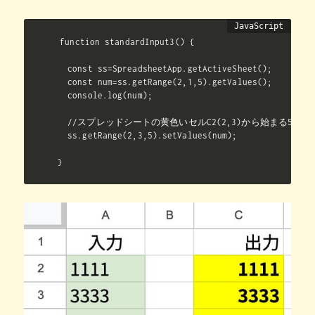
function standardInput3() {

  const ss=SpreadsheetApp.getActiveSheet();

  const num=ss.getRange(2,1,5).getValues();

  console.log(num);

  //スプレッドシートの黄色いセルC2(2,3)から始まる5行分
  ss.getRange(2,3,5).setValues(num);

}