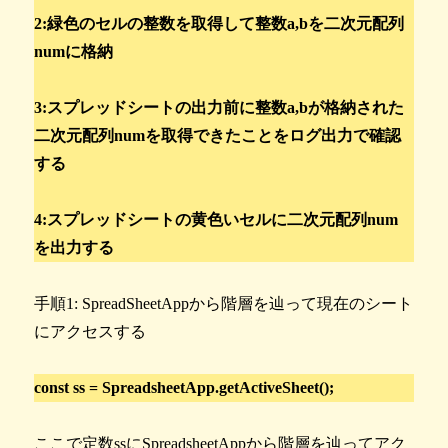
2:緑色のセルの整数を取得して整数a,bを二次元配列
numに格納
3:スプレッドシートの出力前に整数a,bが格納された
二次元配列numを取得できたことをログ出力で確認
する
4:スプレッドシートの黄色いセルに二次元配列num
を出力する
手順1: SpreadSheetAppから階層を辿って現在のシート
にアクセスする
const ss = SpreadsheetApp.getActiveSheet();
ここで定数ssにSpreadsheetAppから階層を辿ってアク