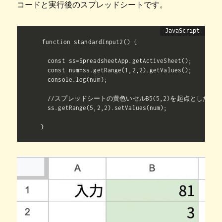
コードと実行後のスプレッドシートです。
function standardInput2() {

  const ss=SpreadsheetApp.getActiveSheet();

  const num=ss.getRange(1,2,2).getValues();

  console.log(num);

  //スプレッドシートの黄色いセルB5(5,2)を起点とした2行
  ss.getRange(5,2,2).setValues(num);

}