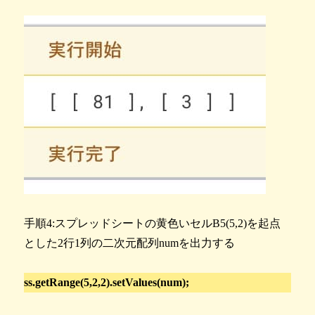
手順4:スプレッドシートの黄色いセルB5(5,2)を起点
とした2行1列の二次元配列numを出力する
ss.getRange(5,2,2).setValues(num);