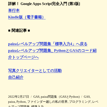
詳解！ Google Apps Script完全入門 [第3版]
単行本
Kindle版（電子書籍）
■ 関連記事 ■
paizaレベルアップ問題集「標準入力4」へ戻る
paizaレベルアップ問題集_ PythonとGASのコード紹
介トップページへ
写真クリエイターとしての活動
自己紹介
投
カ
タ
2022年2月27日
GAS
,
paiza問題集（GASとPython)
GAS
,
稿
テ
グ
paiza
,
Python
,
ファインダー越しの私の世界
,
プログラミング
,
レベ
日
ゴ
ルアップ問題集
,
標準入力