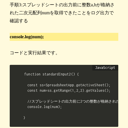
手順3:スプレッドシートの出力前に整数a,bが格納さ
れた二次元配列numを取得できたことをログ出力で
確認する
console.log(num);
コードと実行結果です。
function standardInput2() {

  const ss=SpreadsheetApp.getActiveSheet();

  const num=ss.getRange(1,2,2).getValues();

  //スプレッドシートの出力前に2つの整数が格納された二次
  console.log(num);

}