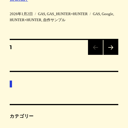
投
カ
タ
2026年1月2日
GAS
,
GAS_HUNTER×HUNTER
GAS
,
Google
,
稿
テ
グ
HUNTER×HUNTER
,
自作サンプル
日
ゴ
:
リ
ー
投
固
1
定
ペ
次の
稿
ー
ペー
ジ
ジ
の
ペ
ー
ジ
カテゴリー