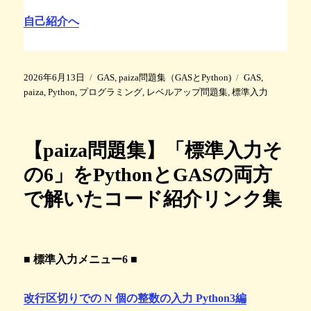
自己紹介へ
投
カ
タ
2026年6月13日
GAS
,
paiza問題集（GASとPython)
GAS
,
稿
テ
グ
paiza
,
Python
,
プログラミング
,
レベルアップ問題集
,
標準入力
日
ゴ
:
リ
ー
【paiza問題集】「標準入力そ
の6」をPythonとGASの両方
で解いたコード紹介リンク集
■ 標準入力メニュー6 ■
改行区切りでの N 個の整数の入力 Python3編