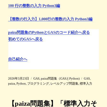
100 行の整数の入力 Python3編
【整数の行入力】1,000行の整数の入力 Python3編
paiza問題集のPythonとGASのコード紹介へ戻る
初めてのGASへ戻る
自己紹介へ
投
カ
タ
2026年3月23日
GAS
,
paiza問題集（GASとPython)
GAS
,
稿
テ
グ
paiza
,
Python
,
プログラミング
,
レベルアップ問題集
,
標準入力
日
ゴ
:
リ
ー
【paiza問題集】「標準入力そ