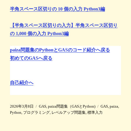
半角スペース区切りの 10 個の入力 Python3編
【半角スペース区切りの入力】半角スペース区切り
の 1,000 個の入力 Python3編
paiza問題集のPythonとGASのコード紹介へ戻る
初めてのGASへ戻る
自己紹介へ
投
カ
タ
2026年3月8日
GAS
,
paiza問題集（GASとPython)
GAS
,
paiza
,
稿
テ
グ
Python
,
プログラミング
,
レベルアップ問題集
,
標準入力
日
ゴ
:
リ
ー