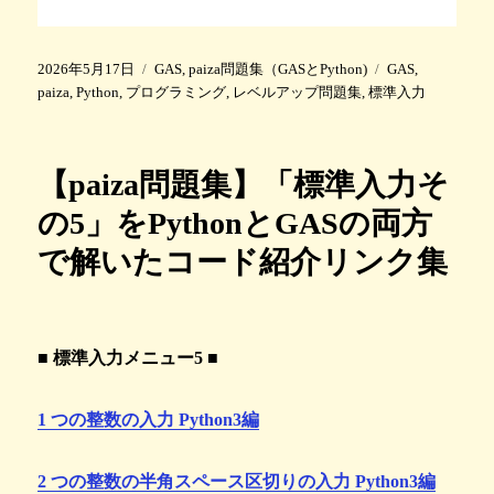
投
カ
タ
2026年5月17日
GAS
,
paiza問題集（GASとPython)
GAS
,
稿
テ
グ
paiza
,
Python
,
プログラミング
,
レベルアップ問題集
,
標準入力
日
ゴ
:
リ
ー
【paiza問題集】「標準入力そ
の5」をPythonとGASの両方
で解いたコード紹介リンク集
■ 標準入力メニュー5 ■
1 つの整数の入力 Python3編
2 つの整数の半角スペース区切りの入力 Python3編