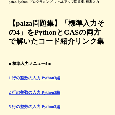
稿
テ
グ
paiza
,
Python
,
プログラミング
,
レベルアップ問題集
,
標準入力
日
ゴ
:
リ
ー
【paiza問題集】「標準入力そ
の4」をPythonとGASの両方
で解いたコード紹介リンク集
■ 標準入力メニュー4 ■
1 行の整数の入力 Python3編
2 行の整数の入力 Python3編
5 行の整数の入力 Python3編