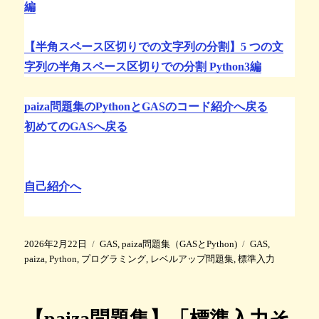
編
【半角スペース区切りでの文字列の分割】5 つの文
字列の半角スペース区切りでの分割 Python3編
paiza問題集のPythonとGASのコード紹介へ戻る
初めてのGASへ戻る
自己紹介へ
投
カ
タ
2026年2月22日
GAS
,
paiza問題集（GASとPython)
GAS
,
稿
テ
グ
paiza
,
Python
,
プログラミング
,
レベルアップ問題集
,
標準入力
日
ゴ
:
リ
ー
【paiza問題集】「標準入力そ