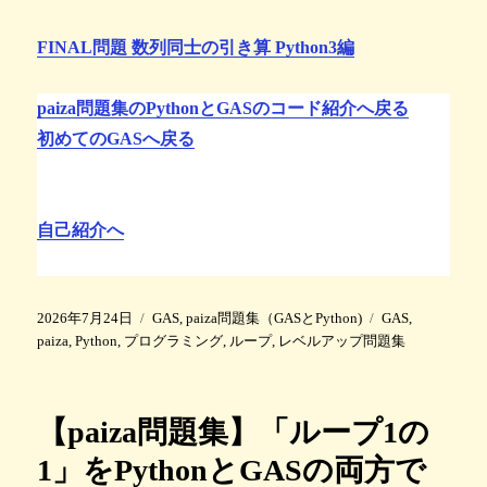
FINAL問題 数列同士の引き算 Python3編
paiza問題集のPythonとGASのコード紹介へ戻る
初めてのGASへ戻る
自己紹介へ
投
カ
タ
2026年7月24日
GAS
,
paiza問題集（GASとPython)
GAS
,
稿
テ
グ
paiza
,
Python
,
プログラミング
,
ループ
,
レベルアップ問題集
日
ゴ
:
リ
ー
【paiza問題集】「ループ1の
1」をPythonとGASの両方で