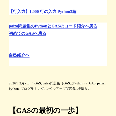
【行入力】1,000 行の入力 Python3編
paiza問題集のPythonとGASのコード紹介へ戻る
初めてのGASへ戻る
自己紹介へ
投
カ
タ
2026年2月7日
GAS
,
paiza問題集（GASとPython)
GAS
,
paiza
,
稿
テ
グ
Python
,
プログラミング
,
レベルアップ問題集
,
標準入力
日
ゴ
:
リ
ー
【GASの最初の一歩】