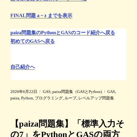
FINAL問題 a ~ z までを表示
paiza問題集のPythonとGASのコード紹介へ戻る
初めてのGASへ戻る
自己紹介へ
投
カ
タ
2026年6月22日
GAS
,
paiza問題集（GASとPython)
GAS
,
稿
テ
グ
paiza
,
Python
,
プログラミング
,
ループ
,
レベルアップ問題集
日
ゴ
:
リ
ー
【paiza問題集】「標準入力そ
の7」をPythonとGASの両方