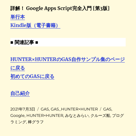
詳解！ Google Apps Script完全入門 [第3版]
単行本
Kindle版（電子書籍）
■ 関連記事 ■
HUNTER×HUNTERのGAS自作サンプル集のページ
に戻る
初めてのGASに戻る
自己紹介
投
カ
タ
2021年7月3日
GAS
,
GAS_HUNTER×HUNTER
GAS
,
稿
テ
グ
Google
,
HUNTER×HUNTER
,
みなとみらい
,
クルーズ船
,
プログ
日
ゴ
ラミング
,
棒グラフ
:
リ
ー