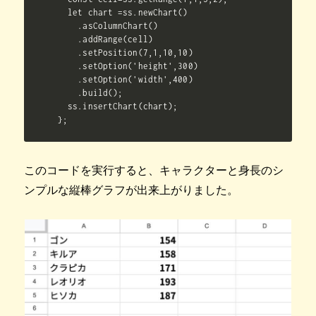
  let chart =ss.newChart()

    .asColumnChart()

    .addRange(cell)

    .setPosition(7,1,10,10)

    .setOption('height',300)

    .setOption('width',400)

    .build();

  ss.insertChart(chart);

};
このコードを実行すると、キャラクターと身長のシ
ンプルな縦棒グラフが出来上がりました。