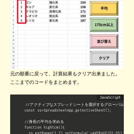
元の順番に戻って、計算結果もクリア出来ました。
ここまでのコードをまとめます。
//アクティブなスプレッドシートを選択するグローバル領域（
const ss=SpreadsheetApp.getActiveSheet();

//身長の平均を求める

function hightcm(){

  ss.getRange(2,7).setFormula('=AVERAGE(D1:D5)');
