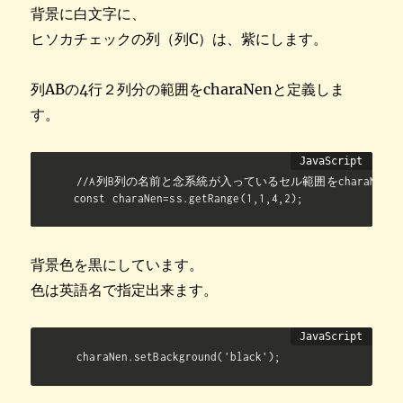
背景に白文字に、
ヒソカチェックの列（列C）は、紫にします。
列ABの4行２列分の範囲をcharaNenと定義しま
す。
//A列B列の名前と念系統が入っているセル範囲をcharaNenと
const charaNen=ss.getRange(1,1,4,2);
背景色を黒にしています。
色は英語名で指定出来ます。
charaNen.setBackground('black');