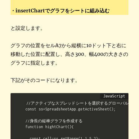
・insertChartでグラフをシートに組み込む
と設定します。
グラフの位置をセルA7から縦横に10ドット下と右に
移動した位置に配置し、高さ300、幅400の大きさの
グラフに指定します。
下記がそのコードになります。
//アクティブなスプレッドシートを選択するグローバル領域（
const ss=SpreadsheetApp.getActiveSheet();

//身長の縦棒グラフを作成する

function hightChart(){

  const cell=ss.getRange(1,1,5,2);
