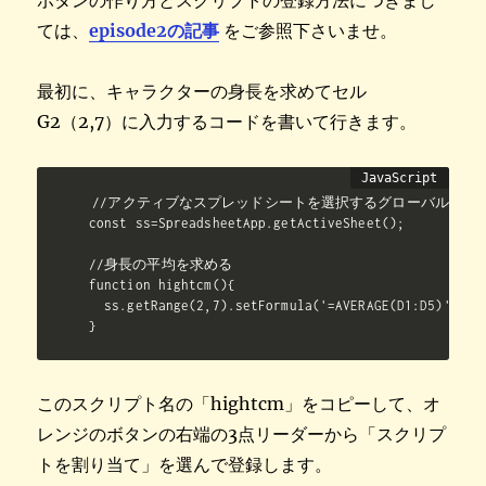
ては、
episode2の記事
をご参照下さいませ。
最初に、キャラクターの身長を求めてセル
G2（2,7）に入力するコードを書いて行きます。
//アクティブなスプレッドシートを選択するグローバル領域（
const ss=SpreadsheetApp.getActiveSheet();

//身長の平均を求める

function hightcm(){

  ss.getRange(2,7).setFormula('=AVERAGE(D1:D5)');

このスクリプト名の「hightcm」をコピーして、オ
レンジのボタンの右端の3点リーダーから「スクリプ
トを割り当て」を選んで登録します。