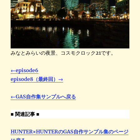
みなとみらいの夜景、コスモクロック21です。
←episode6
episode8（最終回）→
←GAS自作集サンプルへ戻る
■ 関連記事 ■
HUNTER×HUNTERのGAS自作サンプル集のページ