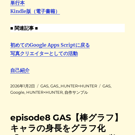
単行本
Kindle版（電子書籍）
■ 関連記事 ■
初めてのGoogle Apps Scriptに戻る
写真クリエイターとしての活動
自己紹介
投
カ
タ
2026年1月2日
GAS
,
GAS_HUNTER×HUNTER
GAS
,
稿
テ
グ
Google
,
HUNTER×HUNTER
,
自作サンプル
日
ゴ
:
リ
ー
episode8 GAS【棒グラフ】
キャラの身長をグラフ化