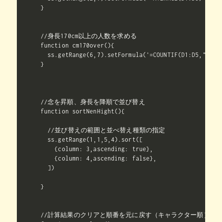
}

//身長170cm以上の人数を求める

function cm170over(){

  ss.getRange(6,7).setFormula('=COUNTIF(D1:D5,">=170
}

//念を昇順、身長を降順で並び替え

function sortNenHight(){

  //並び替えの範囲と並べ替え種類の指定

  ss.getRange(1,1,5,4).sort([

    {column: 3,ascending: true},

    {column: 4,ascending: false},

  ])

}

//計算結果のクリアと順番を元に戻す（キャラクター順）
