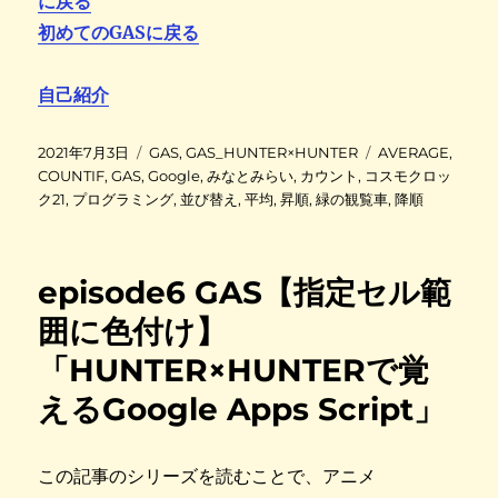
に戻る
初めてのGASに戻る
自己紹介
投
カ
タ
2021年7月3日
GAS
,
GAS_HUNTER×HUNTER
AVERAGE
,
稿
テ
グ
COUNTIF
,
GAS
,
Google
,
みなとみらい
,
カウント
,
コスモクロッ
日
ゴ
ク21
,
プログラミング
,
並び替え
,
平均
,
昇順
,
緑の観覧車
,
降順
:
リ
ー
episode6 GAS【指定セル範
囲に色付け】
「HUNTER×HUNTERで覚
えるGoogle Apps Script」
この記事のシリーズを読むことで、アニメ