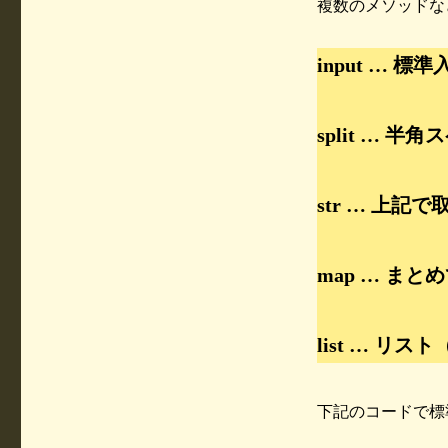
複数のメソッドな
input … 
split …
str … 上
map … まと
list … リ
下記のコードで標準