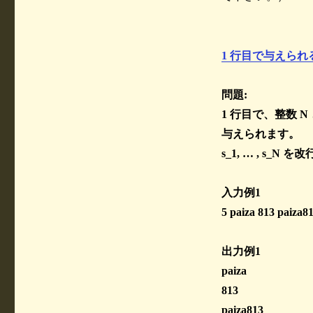
1 行目で与えられる 
問題:
1 行目で、整数 N 
与えられます。
s_1, … , s_
入力例1
5 paiza 813 paiza8
出力例1
paiza
813
paiza813