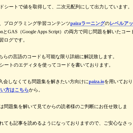
ッドシートで値を取得して、二次元配列にして出力しています。
、プログラミング学習コンテンツ
paizaラーニング
の
レベルア
onとGAS（Google Apps Script）の両方で同じ問題を解いたコー
習ログです。
Sのどちらの言語のコードも可能な限り詳細に解説致します。
ドシートのエディタを使ってコードを書いております。
izaに入会しなくても問題集を解きたい方向けに
paiza.io
を用いており
oの使い方はこちら
から。
は問題集を解いて見てからの読者様のご判断にお任せ致しま
れても記事を読めるようになっておりますので、ご安心なさっ