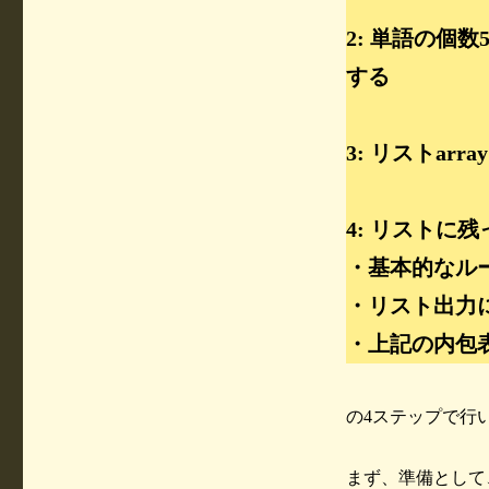
2: 単語の個数5
する
3: リストar
4: リストに
・基本的なル
・リスト出力
・上記の内包
の4ステップで行
まず、準備として、