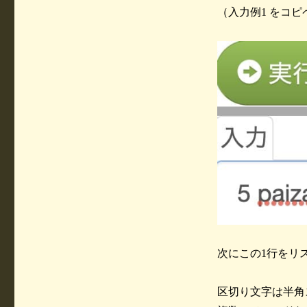
（入力例1 をコ
次にこの1行をリ
区切り文字は半角