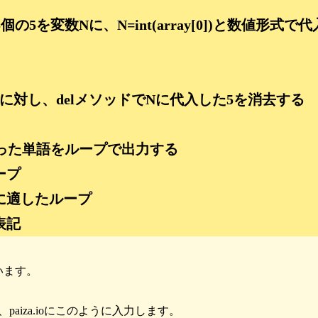
個の5を変数Nに、N=int(array[0])と数値形式で代
rayに対し、delメソッドでNに代入した5を消去する
残った単語をループで出力する
ープ
に適したループ
表記
います。
paiza.ioにこのように入力します。