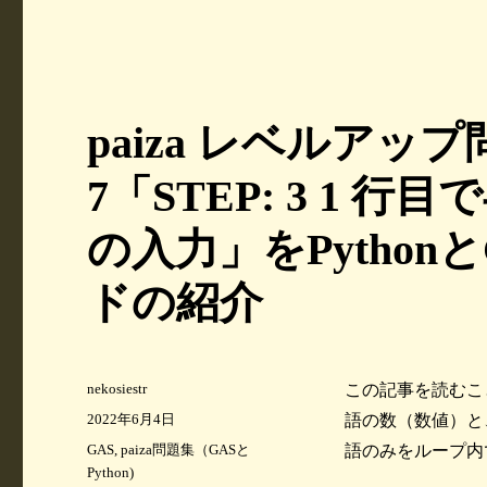
paiza レベルアッ
7「STEP: 3 1 
の入力」をPytho
ドの紹介
投
nekosiestr
この記事を読むこと
稿
投
2022年6月4日
語の数（数値）と
者
稿
カ
GAS
,
paiza問題集（GASと
語のみをループ内
日:
テ
Python)