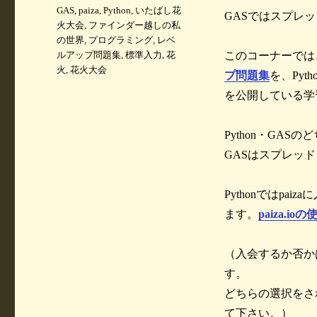
ゴ
タ
GAS
,
paiza
,
Python
,
いたばし花
GASではスプレ
リ
グ
火大会
,
ファインダー越しの私
ー
の世界
,
プログラミング
,
レベ
ルアップ問題集
,
標準入力
,
花
このコーナーでは
火
,
花火大会
プ問題集
を、Pyth
を公開している学
Python・GA
GASはスプレッ
Pythonではpa
ます。
paiza.i
（入会するか否か
す。
どちらの選択をさ
て下さい。）