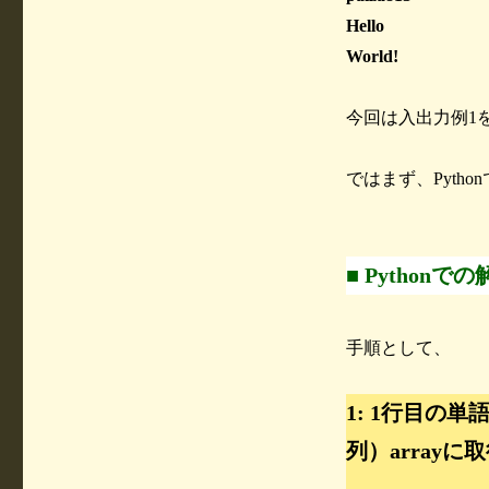
Hello
World!
今回は入出力例1
ではまず、Pyth
■ Pythonでの
手順として、
1: 1行目の
列）arrayに