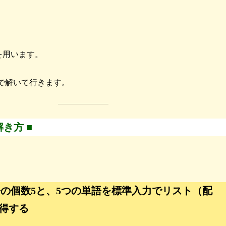
を用います。
onで解いて行きます。
解き方 ■
単語の個数5と、5つの単語を標準入力でリスト（配
取得する