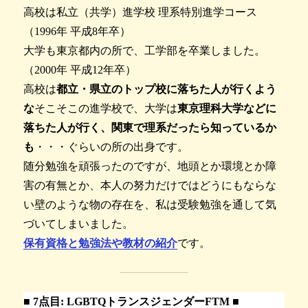
高校は私立（共学）進学校 理系特別進学コース
（1996年 平成8年卒）
大学も東京都内の所で、工学部を卒業しました。
（2000年 平成12年卒）
高校は
都立・県立のトップ校に落ちた人が行くよう
な
そこそこの進学校で、大学は
東京理科大学などに
落ちた人が行く、関東で理系だったら知っているか
も
・・・ぐらいの所の出身です。
随分勉強を頑張ったのですが、地頭とか環境とか障
害の有無とか、本人の努力だけではどうにもならな
い壁のような物の存在を、私は受験勉強を通して気
づいてしまいました。
保有資格と勉強法や教材の紹介
です。
■
7点目: LGBTQトランスジェンダーFTM
■