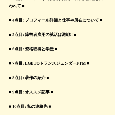
われて ■
■
4点目: プロフィール詳細と仕事や所在について ■
■
5点目: 障害者雇用の就活は激戦!! ■
■
6点目: 資格取得と学歴
■
■
7点目: LGBTQトランスジェンダーFTM ■
■ 8点目: 著作の紹介 ■
■ 9点目: オススメ記事 ■
■ 10点目: 私の連絡先 ■