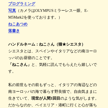
プログラミング
写真
（カメラはOLYMPUSミラーレス一眼、E-
M5Mark2を使っております。）
ねこあつめ
落書き
ハンドルネーム：ねこ
さ
ん（猫★シエスタ）
シエスタとは、スペインやイタリアなどの南ヨーロ
ッパのお昼寝のことです。
「ねこさん」
と、気軽に読んでもらえたら嬉しいで
す。
私の前世もその前もずっと、イタリアの海辺などの
南ヨーロッパの海で暮らす野良猫で、自由気ままに
生きていて、
現世が人間1回目
のような気がします。
だからなのか、ベイエリア・港町に行くと心が落ち